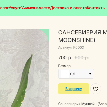
алог
Услуги
Учимся вместе
Доставка и оплата
Контакты
САНСЕВИЕРИЯ М
MOONSHINE)
Артикул:
R0003
700
р.
900
р.
Размер
0,5
В корзину
Сансевиерия Муншайн (Sansevi