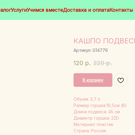
алог
Услуги
Учимся вместе
Доставка и оплата
Контакты
КАШПО ПОДВЕСН
Артикул:
G14776
120
р.
220
р.
В корзину
Объем: 3,7 л
Размер горшка:16,5см (В)
Длина подвеса: 45 см
Диаметр горшка: 22D
Материал: пластик
Страна: Россия