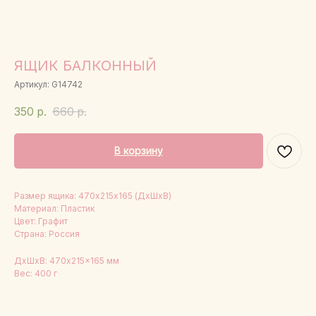
ЯЩИК БАЛКОННЫЙ
Артикул:
G14742
350
р.
660
р.
В корзину
Размер ящика: 470х215х165 (ДхШхВ)
Материал: Пластик
Цвет: Графит
Страна: Россия
ДxШxВ: 470x215x165 мм
Вес: 400 г