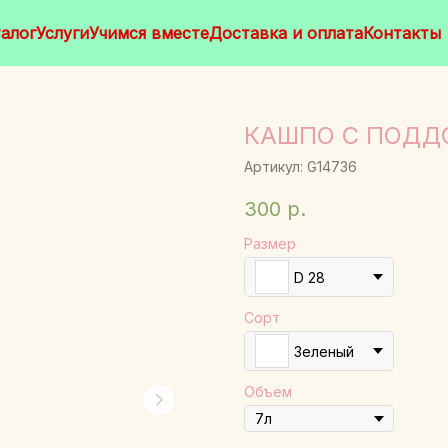
алог
Услуги
Учимся вместе
Доставка и оплата
Контакты
КАШПО С ПОДД
Артикул:
G14736
300
р.
Размер
D 28
Сорт
Зеленый
Объем